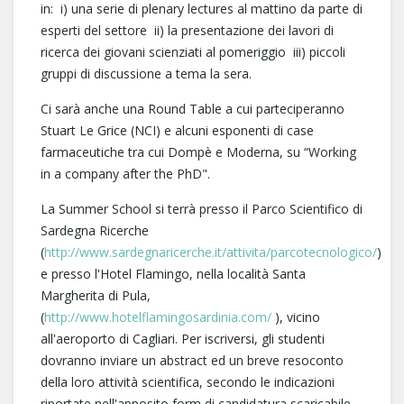
in: i) una serie di plenary lectures al mattino da parte di
esperti del settore ii) la presentazione dei lavori di
ricerca dei giovani scienziati al pomeriggio iii) piccoli
gruppi di discussione a tema la sera.
Ci sarà anche una Round Table a cui parteciperanno
Stuart Le Grice (NCI) e alcuni esponenti di case
farmaceutiche tra cui Dompè e Moderna, su “Working
in a company after the PhD".
La Summer School si terrà presso il Parco Scientifico di
Sardegna Ricerche
(
http://www.sardegnaricerche.it/attivita/parcotecnologico/
)
e presso l'Hotel Flamingo, nella località Santa
Margherita di Pula,
(
http://www.hotelflamingosardinia.com/
), vicino
all'aeroporto di Cagliari. Per iscriversi, gli studenti
dovranno inviare un abstract ed un breve resoconto
della loro attività scientifica, secondo le indicazioni
riportate nell'apposito form di candidatura scaricabile