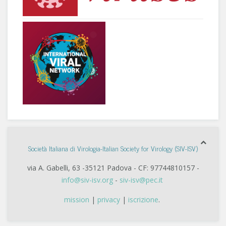
Società Italiana di Virologia-Italian Society for Virology (SIV-ISV)
via A. Gabelli, 63 -35121 Padova - CF: 97744810157 -
info@siv-isv.org
-
siv-isv@pec.it
mission
|
privacy
|
iscrizione
.