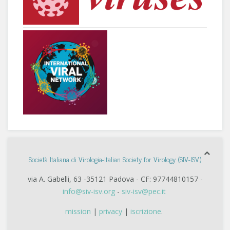
Società Italiana di Virologia-Italian Society for Virology (SIV-ISV)
via A. Gabelli, 63 -35121 Padova - CF: 97744810157 -
info@siv-isv.org
-
siv-isv@pec.it
mission
|
privacy
|
iscrizione
.