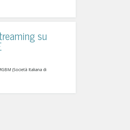
streaming su
E
IMGBM (Società Italiana di