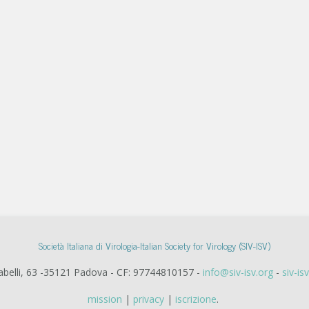
Società Italiana di Virologia-Italian Society for Virology (SIV-ISV)
Gabelli, 63 -35121 Padova - CF: 97744810157 -
info@siv-isv.org
-
siv-is
mission
|
privacy
|
iscrizione
.