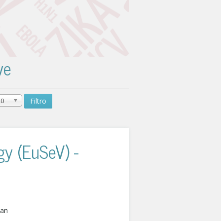
ve
20
Filtro
gy (EuSeV) -
ean