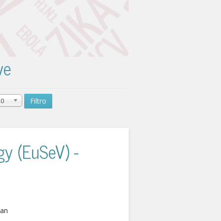
ve
20
Filtro
gy (EuSeV) -
ean