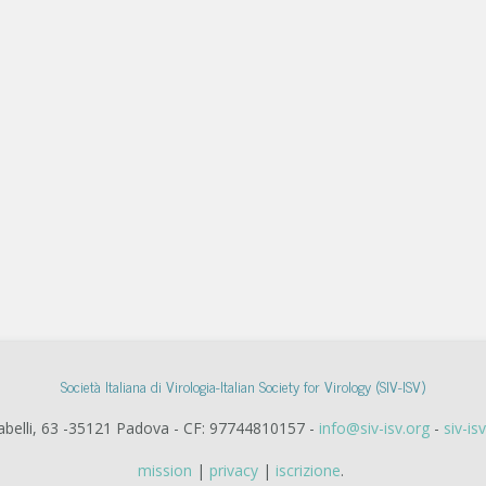
Società Italiana di Virologia-Italian Society for Virology (SIV-ISV)
Gabelli, 63 -35121 Padova - CF: 97744810157 -
info@siv-isv.org
-
siv-is
mission
|
privacy
|
iscrizione
.