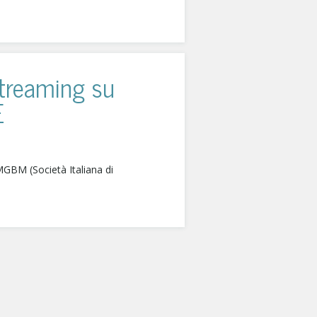
streaming su
E
IMGBM (Società Italiana di